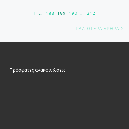
1
…
188
189
190
…
212
Π
ΠΑΛΙΌΤΕΡΑ ΆΡΘΡΑ
Πρόσφατες ανακοινώσεις