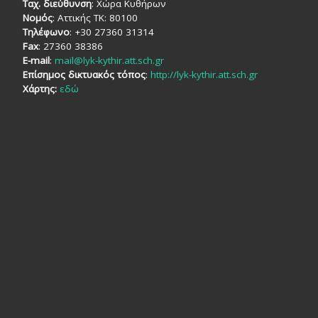
Ταχ. διεύθυνση
: Χώρα Κυθήρων
Νομός
: Αττικής TK: 80100
Τηλέφωνο
: +30 27360 31314
Fax
: 27360 38386
E-mail
:
mail@lyk-kythir.att.sch.gr
Επίσημος δικτυακός τόπος
:
http://lyk-kythir.att.sch.gr
Χάρτης:
εδώ