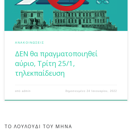
Αλέξανδρου Κόπτση, ανακοινώνει: -Λόγω της κήρυξης
γενικής αργίας, ΔΕΝ θα πραγματοποιηθεί αύριο, Τρίτη
25/1, τηλεκπαίδευση στις περιοχές […]
ΑΝΑΚΟΙΝΏΣΕΙΣ
ΔΕΝ θα πραγματοποιηθεί
αύριο, Τρίτη 25/1,
τηλεκπαίδευση
από
admin
δημοσιευμένο
24 Ιανουαρίου, 2022
ΤΟ ΛΟΥΛΟΎΔΙ ΤΟΥ ΜΉΝΑ