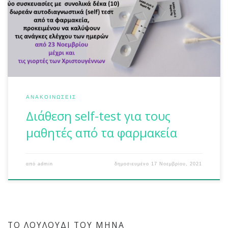
Νοεμβρίου ως και το Σάββατο 27 Νοεμβρίου, δύο
συσκευασίες με συνολικά δέκα (10) δωρεάν
αυτοδιαγνωστικά (self) τεστ από τα φαρμακεία,
προκειμένου να καλύψουν τις ανάγκες ελέγχου των
ημερών από 23 […]
ΑΝΑΚΟΙΝΏΣΕΙΣ
Διάθεση self-test για τους
μαθητές από τα φαρμακεία
από
admin
δημοσιευμένο
17 Νοεμβρίου, 2021
ΤΟ ΛΟΥΛΟΎΔΙ ΤΟΥ ΜΉΝΑ