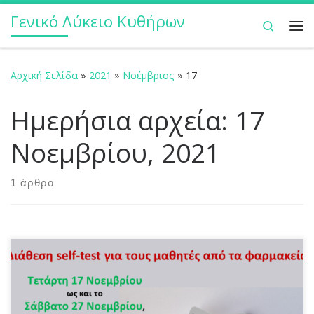
Γενικό Λύκειο Κυθήρων
Μετάβαση στο περιεχόμενο
Search
Με
Αρχική Σελίδα
»
2021
»
Νοέμβριος
»
17
Ημερήσια αρχεία:
17
Νοεμβρίου, 2021
1 άρθρο
Το Γραφείο Τύπου του Υπουργείου Παιδείας και
Θρησκευμάτων ανακοινώνει: Οι μαθητές όλων των
βαθμίδων θα προμηθεύονται από την Τετάρτη 17