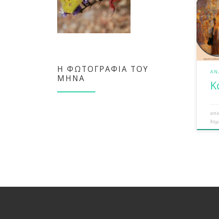
πασχ
κοι
Κυθ
και 
με υ
σε 
Δευ
Η ΦΩΤΟΓΡΑΦΊΑ ΤΟΥ
ΑΝ
ΜΉΝΑ
Κ
απ
δη