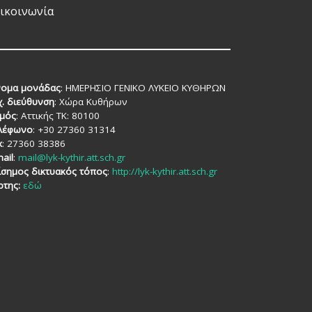
ικοινωνία
ομα μονάδας
: ΗΜΕΡΗΣΙΟ ΓΕΝΙΚΟ ΛΥΚΕΙΟ ΚΥΘΗΡΩΝ
χ. διεύθυνση
: Χώρα Κυθήρων
μός
: Αττικής TK: 80100
λέφωνο
: +30 27360 31314
x
: 27360 38386
ail
:
mail@lyk-kythir.att.sch.gr
ίσημος δικτυακός τόπος
:
http://lyk-kythir.att.sch.gr
ρτης:
εδώ