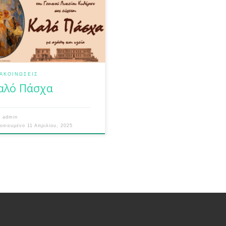
αλινές γιορτές. Η σχολική
νότητα του Γενικού Λυκείου
ήρων σας εύχεται όμορφες
χαρούμενες μέρες γιορτινές ,
γεία και αγάπη! Καλό Πάσχα
όλους! Καλήν αντάμωση την
τέρα 28 Απριλίου.
ΑΚΟΙΝΏΣΕΙΣ
αλό Πάσχα
ό
admin
μοσιευμένο
11 Απριλίου, 2025