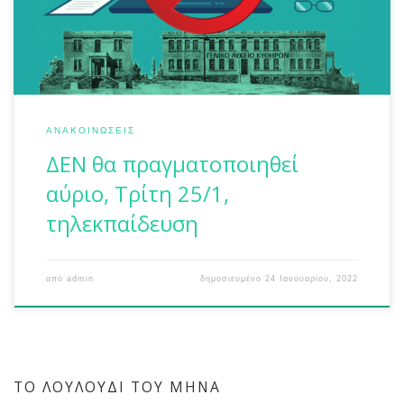
Αλέξανδρου Κόπτση, ανακοινώνει: -Λόγω της κήρυξης
γενικής αργίας, ΔΕΝ θα πραγματοποιηθεί αύριο, Τρίτη
25/1, τηλεκπαίδευση στις περιοχές […]
ΑΝΑΚΟΙΝΏΣΕΙΣ
ΔΕΝ θα πραγματοποιηθεί
αύριο, Τρίτη 25/1,
τηλεκπαίδευση
από
admin
δημοσιευμένο
24 Ιανουαρίου, 2022
ΤΟ ΛΟΥΛΟΎΔΙ ΤΟΥ ΜΉΝΑ