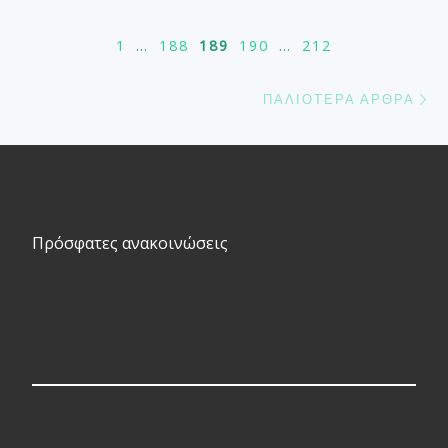
1
…
188
189
190
…
212
Π
ΠΑΛΙΌΤΕΡΑ ΆΡΘΡΑ
Πρόσφατες ανακοινώσεις