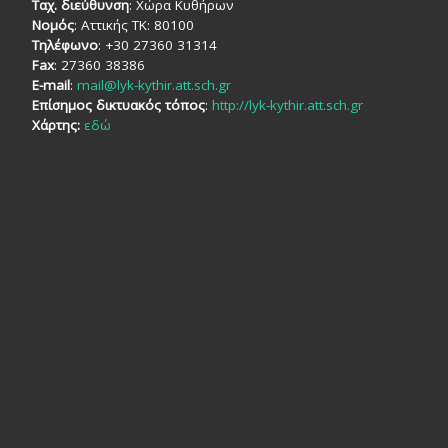
Ταχ. διεύθυνση
: Χώρα Κυθήρων
Νομός
: Αττικής TK: 80100
Τηλέφωνο
: +30 27360 31314
Fax
: 27360 38386
E-mail
:
mail@lyk-kythir.att.sch.gr
Επίσημος δικτυακός τόπος
:
http://lyk-kythir.att.sch.gr
Χάρτης:
εδώ