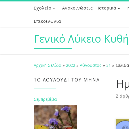
Σχολείο
Ανακοινώσεις
Ιστορικά
Μετάβαση στο περιεχόμενο
Επικοινωνία
Γενικό Λύκειο Κυθ
Αρχική Σελίδα
»
2022
»
Αύγουστος
»
31
»
Σελίδα
Ημ
ΤΟ ΛΟΥΛΟΎΔΙ ΤΟΥ ΜΉΝΑ
2 άρθ
Σεμπρεβίβα
Τα Υ