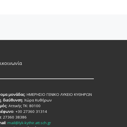
ικοινωνία
ομα μονάδας
: ΗΜΕΡΗΣΙΟ ΓΕΝΙΚΟ ΛΥΚΕΙΟ ΚΥΘΗΡΩΝ
χ. διεύθυνση
: Χώρα Κυθήρων
μός
: Αττικής TK: 80100
λέφωνο
: +30 27360 31314
x
: 27360 38386
ail
:
mail@lyk-kythir.att.sch.gr