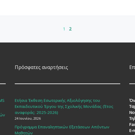
1
2
Πρόσφατες αναρτήσεις
Επ
SMS
Ετήσια Έκθεση Εσωτερικής Αξιολόγησης του
Όν
Εκπαιδευτικού Έργου της Σχολικής Μονάδας (Έτος
Τα
αναφοράς: 2025-2026)
Νο
κών
Τη
24 Ιουνίου, 2026
Fa
Πρόγραμμα Επαναληπτικών Εξετάσεων Απόντων
E-m
Μαθητών