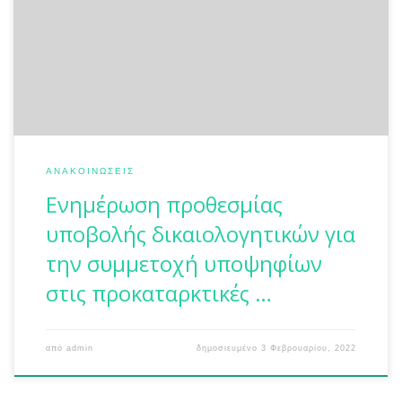
Δήλωσης των υποψηφίων για τη συμμετοχή τους στις
προκαταρκτικές εξετάσεις (ΠΚΕ) των Σχολών Δοκίμων
Σημαιοφόρων Λ.Σ.-ΕΛ.ΑΚΤ. και Δοκίμων Λιμενοφυλάκων
καθώς και της υποβολής των απαιτούμενων
δικαιολογητικών, θα γίνεται από 04/02/2022 […]
ΑΝΑΚΟΙΝΏΣΕΙΣ
Ενημέρωση προθεσμίας
υποβολής δικαιολογητικών για
την συμμετοχή υποψηφίων
στις προκαταρκτικές …
από
admin
δημοσιευμένο
3 Φεβρουαρίου, 2022