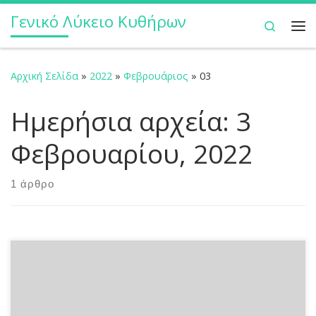
Γενικό Λύκειο Κυθήρων
Μετάβαση στο περιεχόμενο
Search
Με
Αρχική Σελίδα
»
2022
»
Φεβρουάριος
»
03
Ημερήσια αρχεία:
3
Φεβρουαρίου, 2022
1 άρθρο
Σύμφωνα με την σχετική προκήρυξη του Υπουργείου
Ναυτιλίας και Νησιωτικής Πολιτικής η προθεσμία της
ηλεκτρονικής υποβολής της Αίτησης – Υπεύθυνης