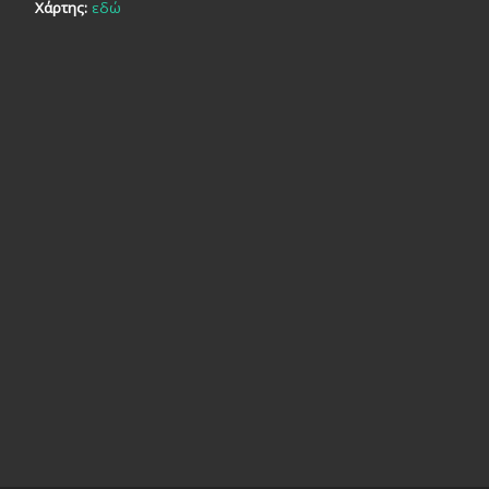
Χάρτης:
εδώ