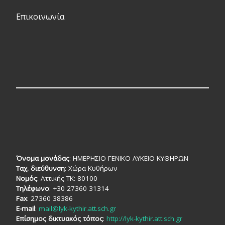
Επικοινωνία
Όνομα μονάδας
: ΗΜΕΡΗΣΙΟ ΓΕΝΙΚΟ ΛΥΚΕΙΟ ΚΥΘΗΡΩΝ
Ταχ. διεύθυνση
: Χώρα Κυθήρων
Νομός
: Αττικής TK: 80100
Τηλέφωνο
: +30 27360 31314
Fax
: 27360 38386
E-mail
:
mail@lyk-kythir.att.sch.gr
Επίσημος δικτυακός τόπος
:
http://lyk-kythir.att.sch.gr