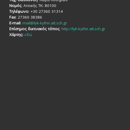
Νομός
: Αττικής TK: 80100
Τηλέφωνο
: +30 27360 31314
Fax
: 27360 38386
E-mail
:
mail@lyk-kythir.att.sch.gr
Επίσημος δικτυακός τόπος
:
http://lyk-kythir.att.sch.gr
Χάρτης:
εδώ