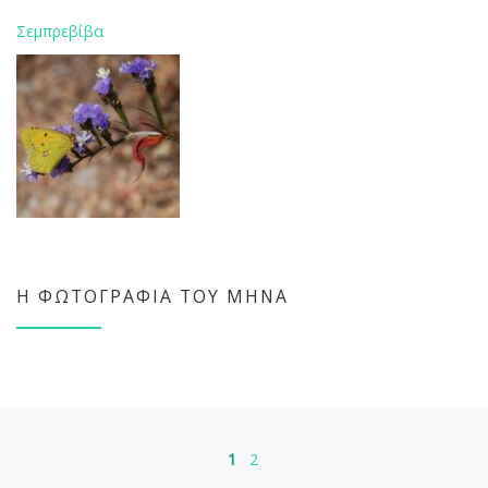
Σεμπρεβίβα
Η ΦΩΤΟΓΡΑΦΊΑ ΤΟΥ ΜΉΝΑ
Πλοήγηση άρθρων
1
2