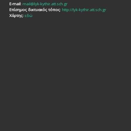
E-mail
:
mail@lyk-kythir.att.sch.gr
Επίσημος δικτυακός τόπος
:
http://lyk-kythir.att.sch.gr
Χάρτης:
εδώ