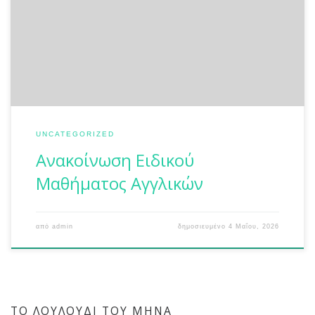
μάθημα των Αγγλικών ορίστηκε το 2ο ΓΕΛ Πειραιά
(Πυθαγόρα 22, Πειραιάς, τηλ. 210 4178995). Η εξέταση στο
Ειδικό μάθημα των Αγγλικών θα πραγματοποιηθεί την
Τρίτη 16 Ιουνίου 2026 και ώρα 10:00 π.μ.. Παρακαλούνται
οι […]
UNCATEGORIZED
Ανακοίνωση Ειδικού
Μαθήματος Αγγλικών
από
admin
δημοσιευμένο
4 Μαΐου, 2026
ΤΟ ΛΟΥΛΟΎΔΙ ΤΟΥ ΜΉΝΑ