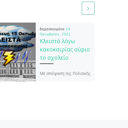
δημοσιευμένο
14
Οκτωβρίου, 2021
Κλειστό λόγω
κακοκαιρίας αύριο
το σχολείο
Με απόφαση της Πολιτικής
Προστασίας του Δήμου
Κυθήρων και του αρμόδιου
Αντιδημάρχου
κ.ΓιάννηΚατσανεβάκη
αύριο Παρασκευή (15/10)
τα σχολεία όλων των
βαθμίδων στο […]
Ε