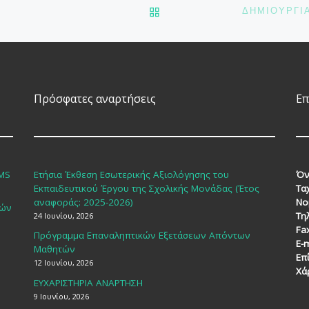
ΠΊΣΩ ΣΤΗΝ ΛΊΣΤΑ ΆΡΘΡΩ
Γ’ φάση υποβολής
εκπρόθεσμων
ηλεκτρονικών αιτήσεων
εγγραφής, ανανέωσης
εγγραφής ή μετεγγραφής
Πρόσφατες αναρτήσεις
Επ
για ΓΕ.Λ. ή ΕΠΑ.Λ. για το
σχολικό έτος 2023-2024
από τη […]
SMS
Ετήσια Έκθεση Εσωτερικής Αξιολόγησης του
Όν
Εκπαιδευτικού Έργου της Σχολικής Μονάδας (Έτος
Τα
αναφοράς: 2025-2026)
Νο
κών
Τη
24 Ιουνίου, 2026
Fa
Πρόγραμμα Επαναληπτικών Εξετάσεων Απόντων
E-m
Μαθητών
Επ
12 Ιουνίου, 2026
Χά
ΕΥΧΑΡΙΣΤΗΡΙΑ ΑΝΑΡΤΗΣΗ
9 Ιουνίου, 2026