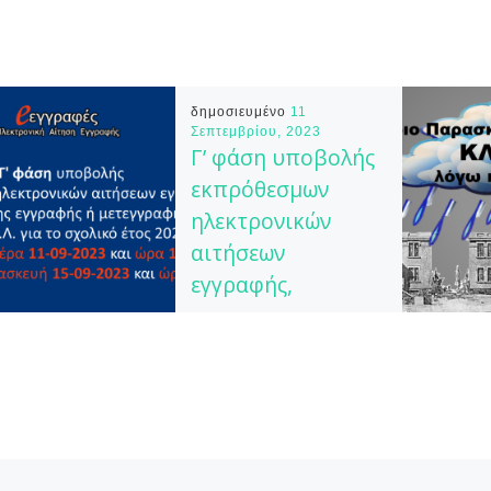
δημοσιευμένο
11
Σεπτεμβρίου, 2023
Γ’ φάση υποβολής
εκπρόθεσμων
ηλεκτρονικών
αιτήσεων
εγγραφής,
ανανέωσης
εγγραφής ή
μετεγγραφής για
ΓΕ.Λ. ή ΕΠΑ.Λ. για
το σχολικό έτος
2023-2024