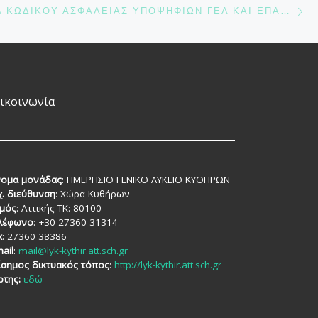
Ν
ΔΗΜΙΟΥΡΓΊΑ ΚΩΔΙΚΟΎ ΑΣΦΑΛΕΊΑΣ ΥΠΟΨΗΦΊΩΝ ΓΕΛ ΚΑΙ ΕΠΑΛ ΓΙΑ ΤΗΝ ΥΠΟΒΟΛΉ ΜΗΧΑΝΟΓΡΑΦΙΚΟΎ ΔΕΛΤΊΟΥ(Μ.Δ.) ΓΙΑ ΕΙΣΑΓΩΓΉ ΣΤΗΝ ΤΡΙΤΟΒΆΘΜΙΑ ΕΚΠΑΊΔΕΥΣΗ ΚΑΙ ΠΑΡΆΛΛΗΛΟΥ ΜΗΧΑΝΟΓΡΑΦΙΚΟΎ ΔΕΛΤΊΟΥ(Π.Μ.Δ.) ΓΙΑ ΕΙΣΑΓΩΓΉ ΣΕ ΔΗΜΌΣΙΑ ΙΕΚ ΈΤΟΥΣ 2023
ικοινωνία
ομα μονάδας
: ΗΜΕΡΗΣΙΟ ΓΕΝΙΚΟ ΛΥΚΕΙΟ ΚΥΘΗΡΩΝ
χ. διεύθυνση
: Χώρα Κυθήρων
μός
: Αττικής TK: 80100
λέφωνο
: +30 27360 31314
x
: 27360 38386
ail
:
mail@lyk-kythir.att.sch.gr
ίσημος δικτυακός τόπος
:
http://lyk-kythir.att.sch.gr
ρτης:
εδώ