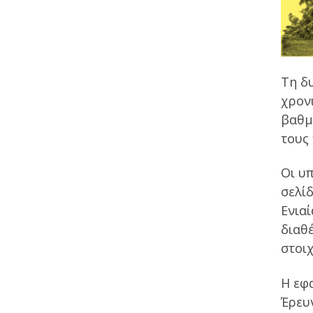
Τη δ
χρον
βαθμ
τους
Οι υ
σελί
Ενιαί
διαθ
στοιχ
Η εφ
Έρευ