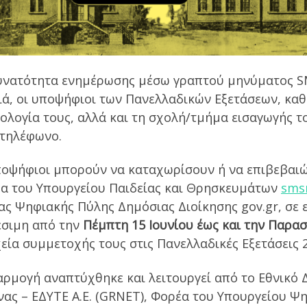
υνατότητα ενημέρωσης μέσω γραπτού μηνύματος SMS
ιά, οι υποψήφιοι των Πανελλαδικών Εξετάσεων, κα
ολογία τους, αλλά και τη σχολή/τμήμα εισαγωγής τ
 τηλέφωνο.
ποψήφιοι μπορούν να καταχωρίσουν ή να επιβεβαιώ
δα του Υπουργείου Παιδείας και Θρησκευμάτων
smsr
ας Ψηφιακής Πύλης Δημόσιας Διοίκησης gov.gr, σε 
έσιμη από την
Πέμπτη 15 Ιουνίου έως και την Παρασ
εία συμμετοχής τους στις Πανελλαδικές Εξετάσεις 
αρμογή αναπτύχθηκε και λειτουργεί από το Εθνικό 
νας – ΕΔΥΤΕ Α.Ε. (GRNET), Φορέα του Υπουργείου Ψ