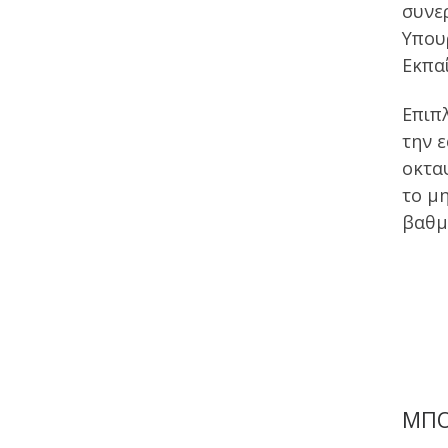
συνε
Υπου
Εκπα
Επιπ
την 
οκτα
το μ
βαθμ
ΜΠΟ