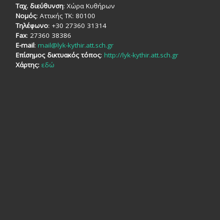
Ταχ. διεύθυνση
: Χώρα Κυθήρων
Νομός
: Αττικής TK: 80100
Τηλέφωνο
: +30 27360 31314
Fax
: 27360 38386
E-mail
:
mail@lyk-kythir.att.sch.gr
Επίσημος δικτυακός τόπος
:
http://lyk-kythir.att.sch.gr
Χάρτης:
εδώ