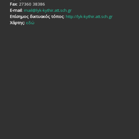
Fax
: 27360 38386
E-mail
:
mail@lyk-kythir.att.sch.gr
Επίσημος δικτυακός τόπος
:
http://lyk-kythir.att.sch.gr
Χάρτης:
εδώ