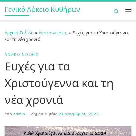
Γενικό Λύκειο Κυθήρων
Μετάβαση στο περιεχόμενο
Search
Με
Αρχική Σελίδα
»
Ανακοινώσεις
»
Ευχές για τα Χριστούγεννα
και τη νέα χρονιά
ΑΝΑΚΟΙΝΏΣΕΙΣ
Ευχές για τα
Χριστούγεννα και τη
νέα χρονιά
από
admin
|
δημοσιευμένο
21 Δεκεμβρίου, 2023