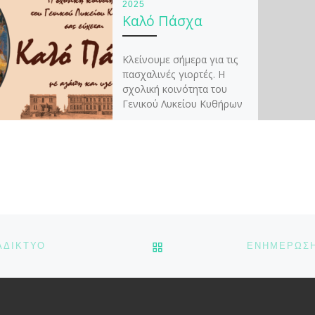
2025
Καλό Πάσχα
Κλείνουμε σήμερα για τις
πασχαλινές γιορτές. Η
σχολική κοινότητα του
Γενικού Λυκείου Κυθήρων
σας εύχεται όμορφες και
χαρούμενες μέρες
γιορτινές , με […]
ΠΊΣΩ ΣΤΗΝ ΛΊΣΤΑ ΆΡΘΡΩ
ΑΔΊΚΤΥΟ