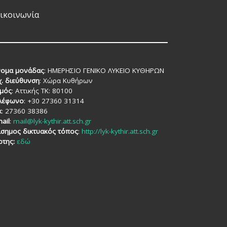
Σταδιοδρομίας του
ικοινωνία
Παιδαγωγικού Τμήματος
Δευτεροβάθμιας
Εκπαίδευσης (ΠαιΤΔε) της
Φιλοσοφικής Σχολής του
Εθνικού και
ομα μονάδας
: ΗΜΕΡΗΣΙΟ ΓΕΝΙΚΟ ΛΥΚΕΙΟ ΚΥΘΗΡΩΝ
Καποδιστριακού
χ. διεύθυνση
: Χώρα Κυθήρων
Πανεπιστημίου Αθηνών με
μός
: Αττικής TK: 80100
πυξίδα τις […]
λέφωνο
: +30 27360 31314
x
: 27360 38386
ail
:
mail@lyk-kythir.att.sch.gr
ίσημος δικτυακός τόπος
:
http://lyk-kythir.att.sch.gr
ρτης:
εδώ