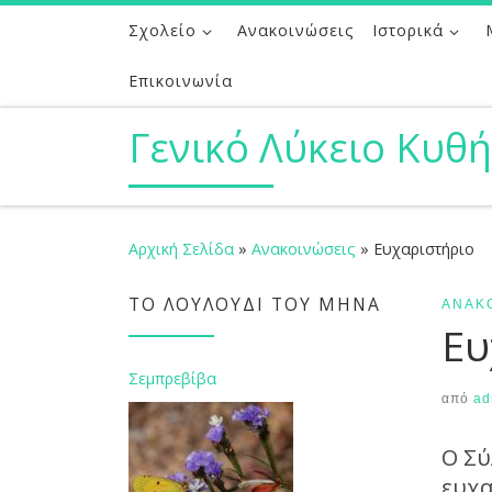
Σχολείο
Ανακοινώσεις
Ιστορικά
Μετάβαση στο περιεχόμενο
Επικοινωνία
Γενικό Λύκειο Κυθ
Αρχική Σελίδα
»
Ανακοινώσεις
»
Ευχαριστήριο
ΤΟ ΛΟΥΛΟΎΔΙ ΤΟΥ ΜΉΝΑ
ΑΝΑΚ
Ευ
Σεμπρεβίβα
από
ad
Ο Σύ
ευχα