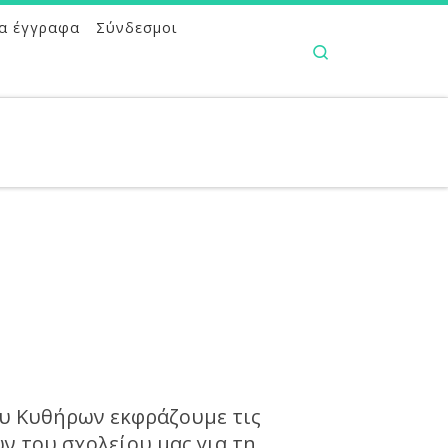
α έγγραφα
Σύνδεσμοι
Search
ου Κυθήρων εκφράζουμε τις
ν του σχολείου μας για τη