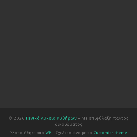
© 2026
Γενικό Λύκειο Κυθήρων
– Με επιφύλαξη παντός
δικαιώματος
Υλοποιήθηκε από
WP
– Σχεδιασμένο με το
Customizr theme