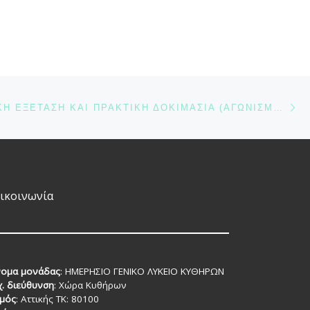
σχολική κοινότητα του
Γενικού Λυκείου Κυθήρων
εκφράζουν τις θερμές τους
ευχαριστίες προς τον
Διοικητή του […]
Ε
Ν
ΥΓΕΙΟΝΟΜΙΚΗ ΕΞΕΤΑΣΗ ΚΑΙ ΠΡΑΚΤΙΚΗ ΔΟΚΙΜΑΣΙΑ (ΑΓΩΝΙΣΜΑΤΑ) ΓΙΑ ΤΑ Τ.Ε.Φ.Α.Α.
ικοινωνία
ομα μονάδας
: ΗΜΕΡΗΣΙΟ ΓΕΝΙΚΟ ΛΥΚΕΙΟ ΚΥΘΗΡΩΝ
χ. διεύθυνση
: Χώρα Κυθήρων
μός
: Αττικής TK: 80100