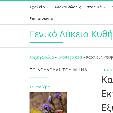
Σχολείο
Ανακοινώσεις
Ιστορικά
Μετάβαση στο περιεχόμενο
Επικοινωνία
Γενικό Λύκειο Κυθ
Αρχική Σελίδα
»
Uncategorized
»
Κατανομή Υποψη
ΤΟ ΛΟΥΛΟΎΔΙ ΤΟΥ ΜΉΝΑ
UNCA
Κα
Σεμπρεβίβα
Εκ
Εξ