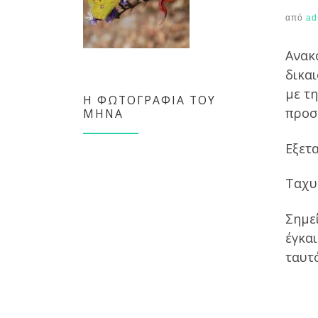
από
ad
Ανακο
δικα
με τη
Η ΦΩΤΟΓΡΑΦΊΑ ΤΟΥ
προσέ
ΜΉΝΑ
Εξετ
Ταχυ
Σημε
έγκαι
ταυτ