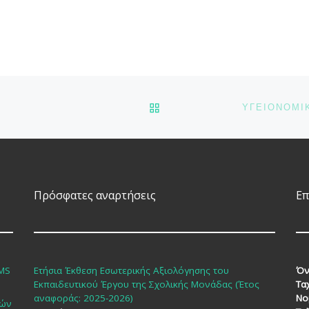
Ανακοινώνονται προς τους
μαθητές και τις μαθήτριες
της Γ’ Τάξης του ΓΕΛ
Κυθήρων που είναι
υποψήφιοι για τα
Τ.Ε.Φ.Α.Α. (ακαδημαϊκού
ΠΊΣΩ ΣΤΗΝ ΛΊΣΤΑ ΆΡΘΡΩ
έτους 2026-2027), […]
Πρόσφατες αναρτήσεις
Επ
SMS
Ετήσια Έκθεση Εσωτερικής Αξιολόγησης του
Όν
Εκπαιδευτικού Έργου της Σχολικής Μονάδας (Έτος
Τα
αναφοράς: 2025-2026)
Νο
κών