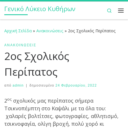
Γενικό Λύκειο Κυθήρων
Μετάβαση στο περιεχόμενο
Search
Με
Αρχική Σελίδα
»
Ανακοινώσεις
»
2ος Σχολικός Περίπατος
ΑΝΑΚΟΙΝΏΣΕΙΣ
2ος Σχολικός
Περίπατος
από
admin
|
δημοσιευμένο
24 Φεβρουαρίου, 2022
ος
2
σχολικός μας περίπατος σήμερα
Τσικνοπέμπτη στο Καψάλι με τα όλα του:
χαλαρές βολτίτσες, φωτογραφίες, αθλητισμό,
τσικνοφαγία, ολίγη βροχή, πολύ χορό κι