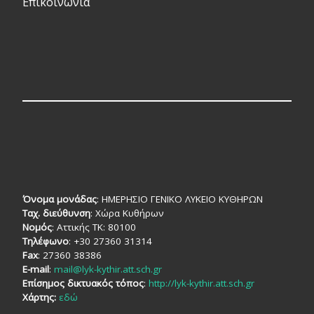
Επικοινωνία
Όνομα μονάδας
: ΗΜΕΡΗΣΙΟ ΓΕΝΙΚΟ ΛΥΚΕΙΟ ΚΥΘΗΡΩΝ
Ταχ. διεύθυνση
: Χώρα Κυθήρων
Νομός
: Αττικής TK: 80100
Τηλέφωνο
: +30 27360 31314
Fax
: 27360 38386
E-mail
:
mail@lyk-kythir.att.sch.gr
Επίσημος δικτυακός τόπος
:
http://lyk-kythir.att.sch.gr
Χάρτης:
εδώ