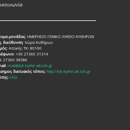
ικοινωνία
ομα μονάδας
: ΗΜΕΡΗΣΙΟ ΓΕΝΙΚΟ ΛΥΚΕΙΟ ΚΥΘΗΡΩΝ
χ. διεύθυνση
: Χώρα Κυθήρων
μός
: Αττικής TK: 80100
λέφωνο
: +30 27360 31314
x
: 27360 38386
ail
:
mail@lyk-kythir.att.sch.gr
ίσημος δικτυακός τόπος
:
http://lyk-kythir.att.sch.gr
ρτης:
εδώ