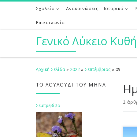
Σχολείο
Ανακοινώσεις
Ιστορικά
Μετάβαση στο περιεχόμενο
Επικοινωνία
Γενικό Λύκειο Κυθ
Αρχική Σελίδα
»
2022
»
Σεπτέμβριος
»
09
Ημ
ΤΟ ΛΟΥΛΟΎΔΙ ΤΟΥ ΜΉΝΑ
1 άρθ
Σεμπρεβίβα
Ήρθ