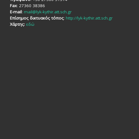
Fax
: 27360 38386
E-mail
:
mail@lyk-kythir.att.sch.gr
Επίσημος δικτυακός τόπος
:
http://lyk-kythir.att.sch.gr
Χάρτης:
εδώ