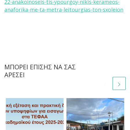
22-anakoinoseis-tis-ypourgoy-nikis-kerameos-
anaforika-me-ta-metra-leitourgias-ton-sxoleion
ΜΠΟΡΕΊ ΕΠΊΣΗΣ ΝΑ ΣΑΣ
ΑΡΈΣΕΙ