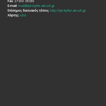
Fax
: 27360 38386
E-mail
:
mail@lyk-kythir.att.sch.gr
Επίσημος δικτυακός τόπος
:
http://lyk-kythir.att.sch.gr
Χάρτης:
εδώ