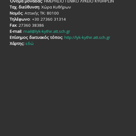
Όνομα μονάδας
: ΗΜΕΡΗΣΙΟ ΓΕΝΙΚΟ ΛΥΚΕΙΟ ΚΥΘΗΡΩΝ
Ταχ. διεύθυνση
: Χώρα Κυθήρων
Νομός
: Αττικής TK: 80100
Τηλέφωνο
: +30 27360 31314
Fax
: 27360 38386
E-mail
:
mail@lyk-kythir.att.sch.gr
Επίσημος δικτυακός τόπος
:
http://lyk-kythir.att.sch.gr
Χάρτης:
εδώ