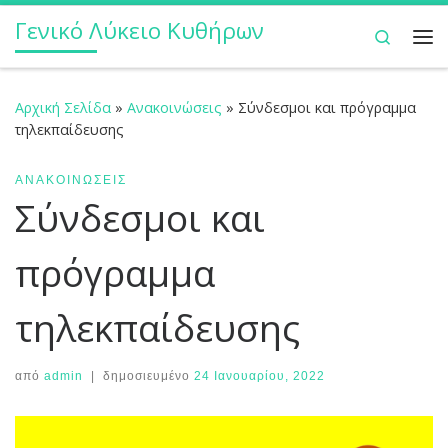
Γενικό Λύκειο Κυθήρων
Μετάβαση στο περιεχόμενο
Search
Με
Αρχική Σελίδα
»
Ανακοινώσεις
»
Σύνδεσμοι και πρόγραμμα
τηλεκπαίδευσης
ΑΝΑΚΟΙΝΏΣΕΙΣ
Σύνδεσμοι και
πρόγραμμα
τηλεκπαίδευσης
από
admin
|
δημοσιευμένο
24 Ιανουαρίου, 2022